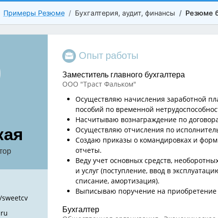
Примеры Резюме
Бухгалтерия, аудит, финансы
Резюме 
Опыт работы
Заместитель главного бухгалтера
ООО "Траст Фальком"
Осуществляю начисления заработной пла
пособий по временной нетрудоспособнос
Насчитываю вознаграждение по договора
кая
Осуществляю отчисления по исполнител
Создаю приказы о командировках и фор
тор
отчеты.
Веду учет основных средств, необоротных
и услуг (поступление, ввод в эксплуатац
списание, амортизация).
Выписываю поручение на приобретение 
/sweetcv
Бухгалтер
.ru