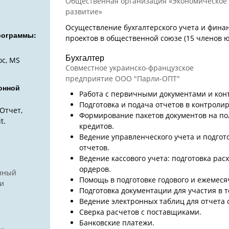
Общественная организация «Экономическое
развитие»
Осуществление бухгалтерского учета и фина
рограммы:
проектов в общественной союзе (15 членов 
Бухгалтер
oc, MS
Совместное украинско-французское
предприятие ООО "Парли-ОПТ"
онной
Работа с первичными документами и кон
Подготовка и подача отчетов в контрол
Отчет,
Формирование пакетов документов на по
t.
кредитов.
Ведение управленческого учета и подгот
отчетов.
Ведение кассового учета: подготовка рас
ордеров.
нный
Помощь в подготовке годового и ежемеся
 и
Подготовка документации для участия в т
Ведение электронных таблиц для отчета о
Сверка расчетов с поставщиками.
Банковские платежи.