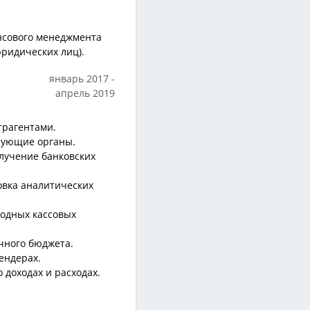
нсового менеджмента
юридических лиц).
январь 2017
апрель 2019
трагентами.
ирующие органы.
лучение банковских
овка аналитических
ходных кассовых
чного бюджета.
ендерах.
 доходах и расходах.