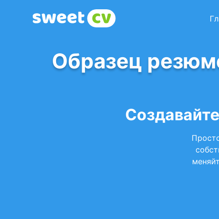
Гл
Образец резюме
Создавайте
Просто
собст
меняйт