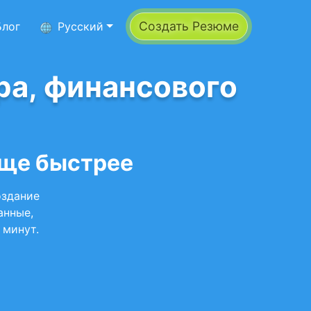
Создать Резюме
Блог
Русский
ра, финансового
еще быстрее
оздание
анные,
 минут.