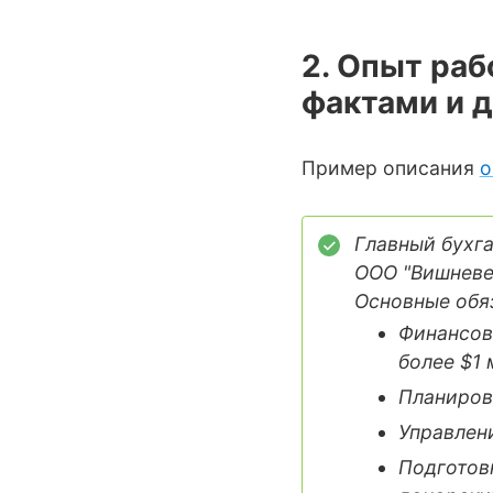
2. Опыт ра
фактами и 
Пример описания
о
Главный бухг
ООО "Вишневец
Основные обя
Финансов
более $1 
Планиров
Управлени
Подготов