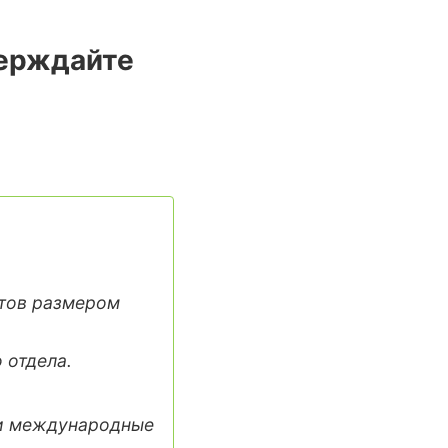
верждайте
тов размером
 отдела.
 и международные