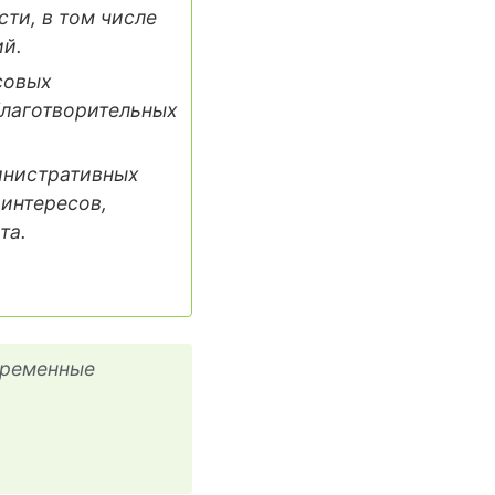
ти, в том числе
ий.
совых
благотворительных
инистративных
 интересов,
та.
временные