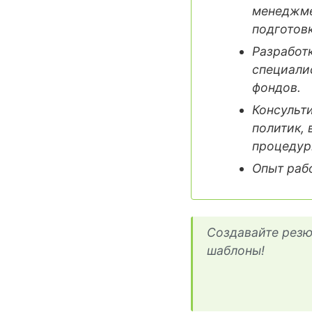
менеджмен
подготов
Разработ
специали
фондов.
Консульт
политик, 
процедур
Опыт раб
Создавайте резю
шаблоны!