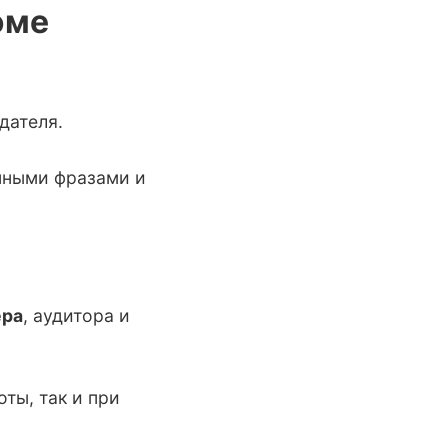
юме
дателя.
онными фразами и
ера
, аудитора и
ты, так и при